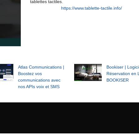
tablettes tactiles.
https://www.tablette-tactile.info/
Atlas Communications |
Bookiser | Logici
Boostez vos
Réservation en 
communications avec
BOOKISER
nos APIs voix et SMS