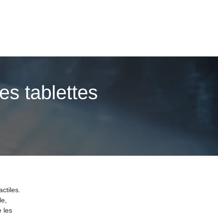
les tablettes
actiles.
le,
 les