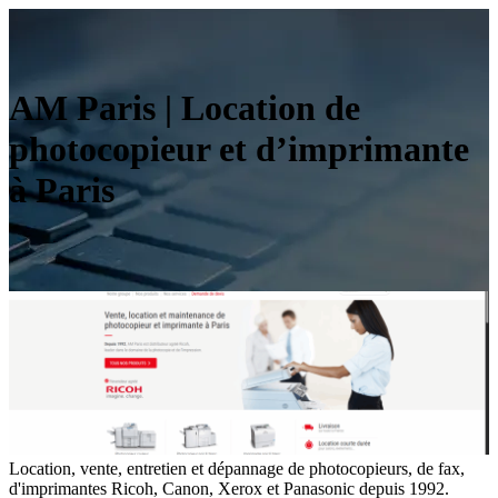
AM Paris | Location de
photocopieur et d’imprimante
à Paris
Location, vente, entretien et dépannage de photocopieurs, de fax,
d'imprimantes Ricoh, Canon, Xerox et Panasonic depuis 1992.