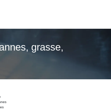
cannes, grasse,
e
nnes
nes