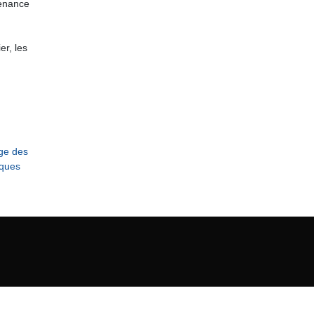
tenance
er, les
age des
ques