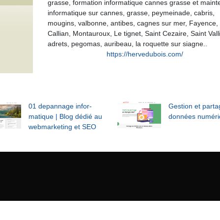
grasse, formation informatique cannes grasse et main
informatique sur cannes, grasse, peymeinade, cabris,
mougins, valbonne, antibes, cagnes sur mer, Fayence,
Callian, Montauroux, Le tignet, Saint Cezaire, Saint Valli
adrets, pegomas, auribeau, la roquette sur siagne..
https://hervedubois.com/
01 depannage infor­
Gestion et part
mati­que | Blog dédié au
données numéri
web­mar­ke­ting et SEO